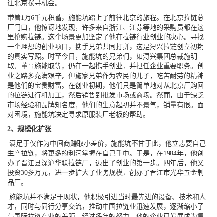
往北京探寻机会。
带着1万6千元积蓄，施能坑踏上了前往北京的旅程。在北京拉链总
厂门口，他惊讶地发现，许多来自浙江、江苏等地的采购员都在这
里抢购拉链。这个场景更加坚定了他在拉链行业创业的决心。寻找
一个理想的创业项目，携手兄弟共同打拼，这是浔兴拉链创立初期
的真实写照。时至今日，施能坑的兄弟们，如浔兴集团总裁施明
取、董事施能取等，仍在一起携手创业，并担任企业重要职务。创
业之路多充满艰辛，但施家兄弟作为农民的儿子，吃苦耐劳的精神
是他们的宝贵财富。在创业初期，他们只是简单地对从北京厂购回
的拉链进行粗加工，然后销售到批发市场或商场。然而，由于缺乏
市场经验和品牌知名度，他们的生意起初并不景气，销量有限。面
对困境，施能坑决定寻求原服装厂老板的帮助。
2、规模化扩张
满足于仅作为中间商赚取小差价，施能坑不甘于此，他立志要自己
生产拉链，将更多的利润掌握在自己手中。于是，在1984年，他创
办了晋江县深沪华联拉链厂，迈出了创业的第一步。四年后，他又
投资30多万元，进一步扩大了业务规模，创办了晋江市光华五金制
品厂。
施能坑并不满足于现状，他积极引进当时最先进的设备、技术和人
才，同时与同行分享交流，推动中国拉链业迅速发展，逐渐缩小了
与国际拉链产业的差距。经过多年的努力，他的企业已发展成为集