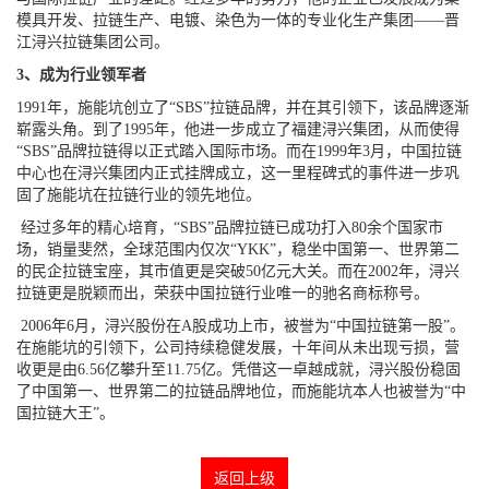
模具开发、拉链生产、电镀、染色为一体的专业化生产集团——晋
江浔兴拉链集团公司。
3、成为行业领军者
1991年，施能坑创立了“SBS”拉链品牌，并在其引领下，该品牌逐渐
崭露头角。到了1995年，他进一步成立了福建浔兴集团，从而使得
“SBS”品牌拉链得以正式踏入国际市场。而在1999年3月，中国拉链
中心也在浔兴集团内正式挂牌成立，这一里程碑式的事件进一步巩
固了施能坑在拉链行业的领先地位。
经过多年的精心培育，“SBS”品牌拉链已成功打入80余个国家市
场，销量斐然，全球范围内仅次“YKK”，稳坐中国第一、世界第二
的民企拉链宝座，其市值更是突破50亿元大关。而在2002年，浔兴
拉链更是脱颖而出，荣获中国拉链行业唯一的驰名商标称号。
2006年6月，浔兴股份在A股成功上市，被誉为“中国拉链第一股”。
在施能坑的引领下，公司持续稳健发展，十年间从未出现亏损，营
收更是由6.56亿攀升至11.75亿。凭借这一卓越成就，浔兴股份稳固
了中国第一、世界第二的拉链品牌地位，而施能坑本人也被誉为“中
国拉链大王”。
返回上级