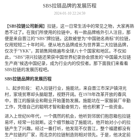
SBS拉链品牌的发展历程
2024-01-10 22:24:59
【
SBS拉链公司新闻
】拉链，这一日常生活中的常见之物，大家再熟
悉不过了。在我们所使用的拉链中，有一款品牌格外引人注目，那
便是来自晋江的“SBS”牌拉链。这款被誉为“中国驰名商标”的拉链，
仅用短短二十年时间，便从地方品牌成长为世界第二大拉链品牌，
仅次于“YKK”，其销售网络遍布全球八十个国家和地区。不仅如
此，“SBS”浔兴拉链还荣获中国世界纪录协会颁发的“中国最大拉链
生产商”候选中国纪录，成为行业内的佼佼者。那下面我们来看看
SBS拉链的发展历程吧。
SBS拉链品牌的发展历程
1、起步阶段： 初入拉链行业，施能坑，来自晋江市深沪镇浔光
村，家境贫寒却头脑聪慧，视野开阔。在1978年改革开放的春风
中，晋江的服装业和鞋业开始蓬勃发展。施能坑在一家服装厂辛勤
工作，凭借自己的聪明才智和勤奋努力，他也积累了一些资金。
进入上世纪80年代，一个偶然的机会，他听到邻居们抱怨箱包拉链
易坏，经常一拉就断。这个细节触动了施能坑，他开始对小小的拉
链产生了兴趣。经过一番打听，他发现不仅晋江，整个福建都没有
生产拉链的厂家，而北京的拉链制造则相对领先。于是，他决定前