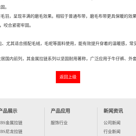
稳固。
层毛羽，呈现丰满的磨毛效果。相较于普通布带，磨毛布带更具保暖的效
，咬合紧密牢固。
包、尤其适合搭配毛绒，毛呢等面料
使用，能有效提升穿着的温暖感，常
期位居国内前列，其金属拉链系列以坚固耐用著称，广泛应用于牛仔裤、外
返回上级
产品展示
产品应用
新闻资讯
SBS金属拉链
服饰行业
公司新闻
SBS尼龙拉链
行业新闻