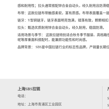
感和耐用性；拉头通常搭配锌合金自动头，经久耐用且防滑
布带：这款拉链布带触感柔软，富有质感。布带表面覆盖一
链牙：Y型铜链牙，链牙表面明亮饱满，错落有致，颗颗相扣
拉头：甄选优质耐用锌合金自动头，经久耐用，稳固防滑。
适用场景与季节： 这款拉链特别适合秋冬季节
服装、高档箱
呢等厚重面料搭配时，能兼顾功能性
和时尚感。
品牌背景： SBS是中国拉链行业的标志性品牌，产销量长
上海SBS拉链
电话：
地址：上海市青浦区工业园区