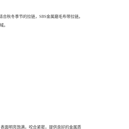
适合秋冬季节的拉链，SBS金属磨毛布带拉链。
域。
，表面明亮饱满，咬合紧密，提供良好的金属质