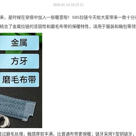
2026-01-14 10:25:12
来，是时候在穿搭中加入一些暖意啦！SBS拉链今天给大家带来一款十分
，结合了金属拉链的坚固性和磨毛布带的保暖特性，适用于服装和箱包等领
经过磨毛处理，触感厚软丰满，比普通布带更保暖；链牙采用Y型铜链牙